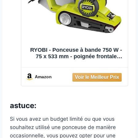
RYOBI - Ponceuse à bande 750 W -
75 x 533 mm - poignée frontale
pivotante 4 positions - collecteur
plastique - Livrée avec 3 bandes
abrasives grain 60/100 / 120 -
Amazon
EBS750
astuce:
Si vous avez un budget limité ou que vous
souhaitez utilisé une ponceuse de manière
occasionnelle, vous pouvez opter pour une