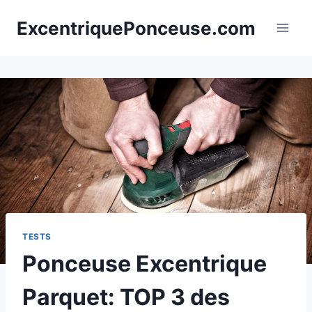
Aller
ExcentriquePonceuse.com
au
contenu
TESTS
Ponceuse Excentrique
Parquet: TOP 3 des