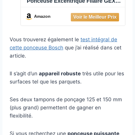
Ponceuse Excentrique Filaire GEX
125-150 AVE (400 W, Ø du plateau de
ponçage de 150 ou 125 mm, L-Boxx)
Amazon
Bleu
Vous trouverez également le
test intégral de
cette ponceuse Bosch
que j’ai réalisé dans cet
article.
Il s’agit d’un
appareil robuste
très utile pour les
surfaces tel que les parquets.
Ses deux tampons de ponçage 125 et 150 mm
(plus grand) permettent de gagner en
flexibilité.
Si vous recherchez une
ponceuse puissante