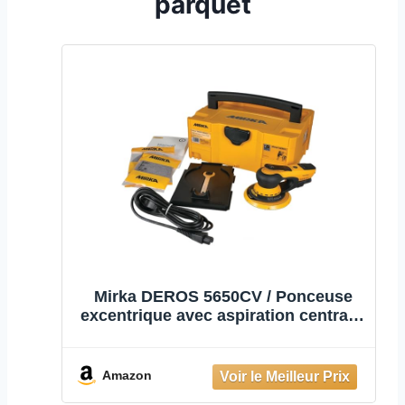
parquet
Mirka DEROS 5650CV / Ponceuse
excentrique avec aspiration centrale,
2 plateaux de ponçage et
autoagrippant dans l'étui/pour
papier abrasif Ø 125mm & Ø 150mm
Amazon
/ course 5,0mm / MID5650202CA