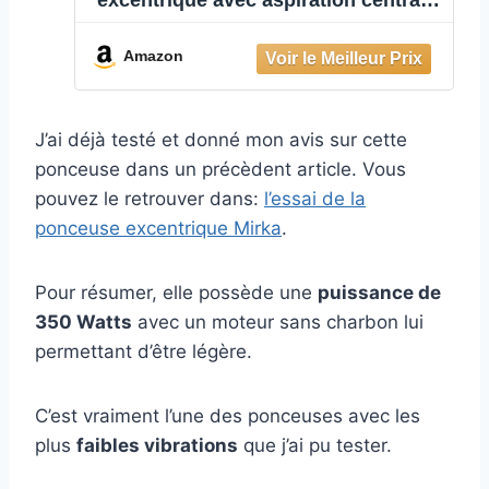
excentrique avec aspiration centrale,
2 plateaux de ponçage et
autoagrippant dans l'étui/pour
Amazon
papier abrasif Ø 125mm & Ø 150mm
/ course 5,0mm / MID5650202CA
J’ai déjà testé et donné mon avis sur cette
ponceuse dans un précèdent article. Vous
pouvez le retrouver dans:
l’essai de la
ponceuse excentrique Mirka
.
Pour résumer, elle possède une
puissance de
350 Watts
avec un moteur sans charbon lui
permettant d’être légère.
C’est vraiment l’une des ponceuses avec les
plus
faibles vibrations
que j’ai pu tester.