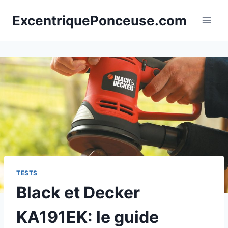
Aller
ExcentriquePonceuse.com
au
contenu
TESTS
Black et Decker
KA191EK: le guide