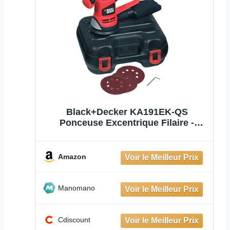
Black+Decker KA191EK-QS
Ponceuse Excentrique Filaire -
Poignée Ergonomique - Variateur de
Vitesse - 3 Abrasifs - Livrée en
Coffret, 480 W Orange
Amazon
Manomano
Cdiscount