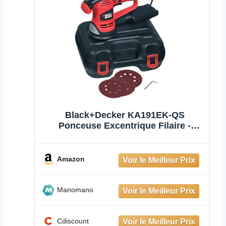
Black+Decker KA191EK-QS
Ponceuse Excentrique Filaire -
Poignée Ergonomique - Variateur de
Vitesse - 3 Abrasifs - Livrée en
Coffret, 480 W Orange
Amazon
Manomano
Cdiscount