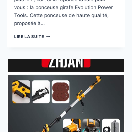
vous : la ponceuse girafe Evolution Power
Tools. Cette ponceuse de haute qualité,
proposée à…
EVOLUTION
LIRE LA SUITE
POWER
TOOLS:
AVIS
ET
ESSAI
2026
DE
CETTE
PONCEUSE
TÉLESCOPIQUE.