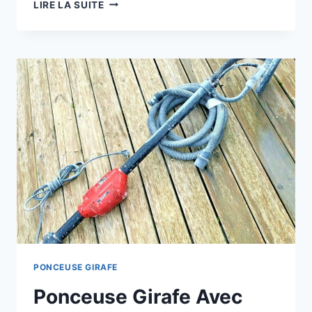
PONCEUSE
LIRE LA SUITE
GIRAFE
FARTOOLS
DWS
710E:
GUIDE
D’ACHAT
COMPLET
EN2026
PONCEUSE GIRAFE
Ponceuse Girafe Avec