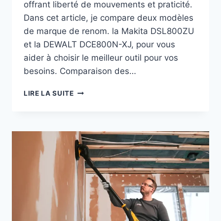
offrant liberté de mouvements et praticité.
Dans cet article, je compare deux modèles
de marque de renom. la Makita DSL800ZU
et la DEWALT DCE800N-XJ, pour vous
aider à choisir le meilleur outil pour vos
besoins. Comparaison des…
PONCEUSE
LIRE LA SUITE
MURALE
SANS
FIL
–
MAKITA
VS
DEWALT
–
LE
COMPARATIF