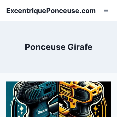
Aller
ExcentriquePonceuse.com
au
contenu
Ponceuse Girafe