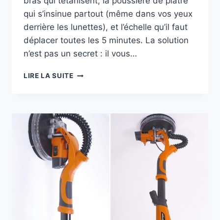
bras qui tétanisent, la poussière de plâtre
qui s’insinue partout (même dans vos yeux
derrière les lunettes), et l’échelle qu’il faut
déplacer toutes les 5 minutes. La solution
n’est pas un secret : il vous…
PONCEUSE
LIRE LA SUITE
GIRAFE
AVEC
ASPIRATEUR
:
LE
GUIDE
PROFESSIONNEL
COMPLET
POUR
CHANTIERS
EN
2026